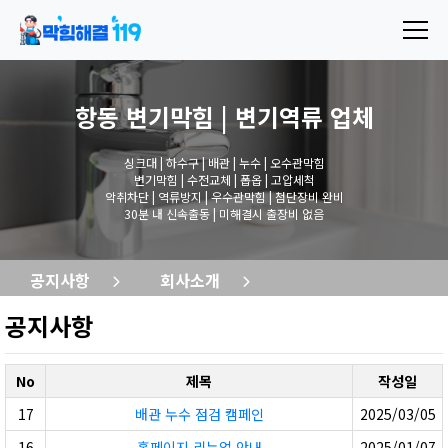
항동 변기막힘 | 변기역류
업체
싱크대 | 하수구 | 배관 | 누수 | 오수관막힘
변기막힘 | 수전교체 | 폽옵 | 고압세척
악취차단 | 역류방지 | 우수관막힘 | 첨단장비 완비
30분 내 신속출동 | 미해결시 출장비 없음
공지사항
회사소개
공지사항
No
제목
작성일
17
배관 누수 점검 캠페인
2025/03/05
16
홈페이지 리뉴얼 안내
2025/01/07