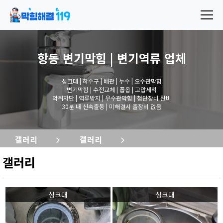
항동 변기막힘 | 변기역류
업체
싱크대 | 하수구 | 배관 | 누수 | 오수관막힘
변기막힘 | 수전교체 | 폽옵 | 고압세척
악취차단 | 역류방지 | 우수관막힘 | 첨단장비 완비
30분 내 신속출동 | 미해결시 출장비 없음
갤러리
갤러리
갤러리
싱크대
싱크대