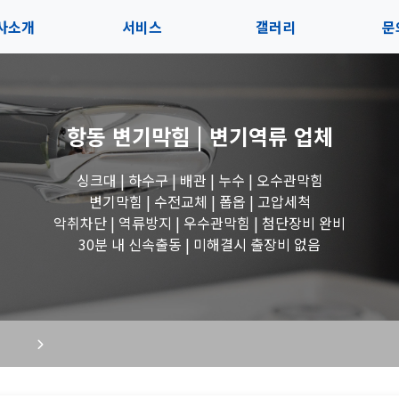
사소개
서비스
갤러리
문
인사말
서비스
전체보기
상
항동 변기막힘 | 변기역류
업체
지사항
블로그
수도꼭지 작업
고
싱크대 | 하수구 | 배관 | 누수 | 오수관막힘
시는길
세면대 작업
변기막힘 | 수전교체 | 폽옵 | 고압세척
악취차단 | 역류방지 | 우수관막힘 | 첨단장비 완비
변기 작업
30분 내 신속출동 | 미해결시 출장비 없음
욕조 작업
싱크대 작업