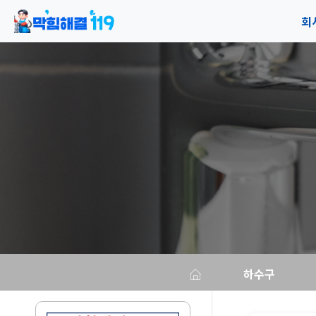
회
공
오
하수구