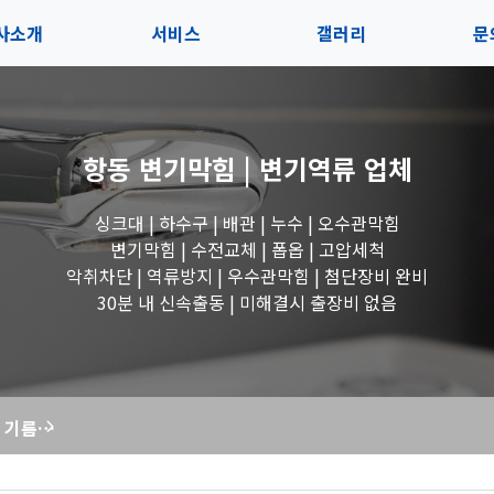
사소개
서비스
갤러리
문
인사말
서비스
전체보기
상
항동 변기막힘 | 변기역류
업체
지사항
블로그
수도꼭지 작업
고
싱크대 | 하수구 | 배관 | 누수 | 오수관막힘
시는길
세면대 작업
변기막힘 | 수전교체 | 폽옵 | 고압세척
악취차단 | 역류방지 | 우수관막힘 | 첨단장비 완비
변기 작업
30분 내 신속출동 | 미해결시 출장비 없음
욕조 작업
꽉 막힌 싱크대, 기름때와 음식물 찌꺼기 완벽 제거! 막힘해결119 출동!
싱크대 작업