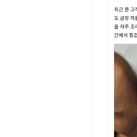
최근 한 고
도 금방 차
을 자주 조
간에서 힘겹