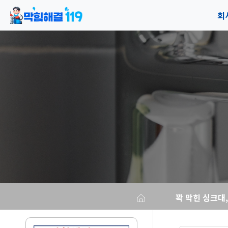
회
공
오